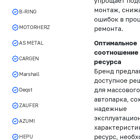
упрощает под
монтаж, сниж
B-RING
ошибок в про
MOTORHERZ
ремонта.
Оптимальное
AS METAL
соотношение 
CARGEN
ресурса
Бренд предла
Marshall
доступное ре
для массового
Deqst
автопарка, со
ZAUFER
надежные
эксплуатацио
AZUMI
характеристи
ресурс, необ
HEPU