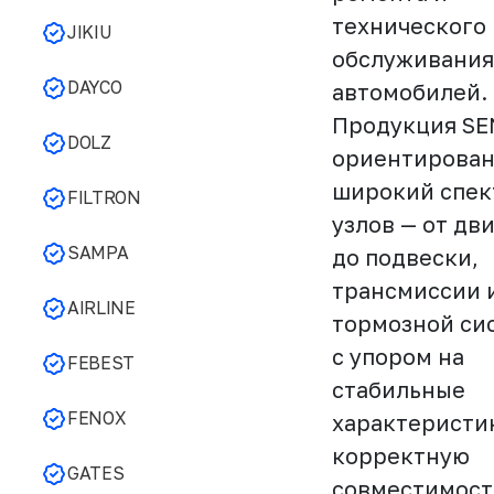
технического
JIKIU
обслуживания
DAYCO
автомобилей.
Продукция SE
DOLZ
ориентирован
широкий спек
FILTRON
узлов — от дв
SAMPA
до подвески,
трансмиссии 
AIRLINE
тормозной си
с упором на
FEBEST
стабильные
FENOX
характеристи
корректную
GATES
совместимост