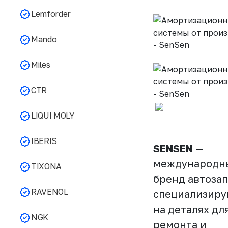
Lemforder
Mando
Miles
CTR
LIQUI MOLY
IBERIS
SENSEN
—
международн
TIXONA
бренд автозап
RAVENOL
специализир
на деталях дл
NGK
ремонта и