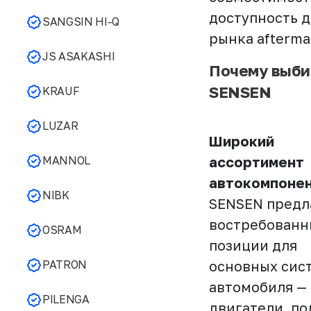
доступность д
SANGSIN HI-Q
рынка afterma
JS ASAKASHI
Почему выб
SENSEN
KRAUF
LUZAR
Широкий
MANNOL
ассортимент
автокомпоне
NIBK
SENSEN предл
востребованн
OSRAM
позиции для
PATRON
основных сис
автомобиля —
PILENGA
двигатели, по