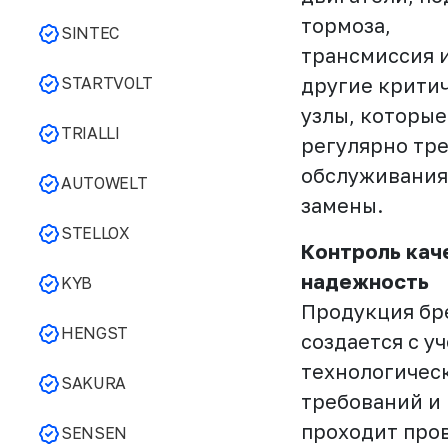
тормоза,
SINTEC
трансмиссия 
STARTVOLT
другие крити
узлы, которые
TRIALLI
регулярно тр
обслуживания
AUTOWELT
замены.
STELLOX
Контроль кач
надежность
KYB
Продукция бр
HENGST
создается с у
технологичес
SAKURA
требований и
проходит про
SENSEN