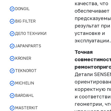
качества, что
DONGIL
обеспечивает
предсказуем
BIG FILTER
результат при
установке и
ДЕЛО ТЕХНИКИ
эксплуатации.
JAPANPARTS
Точная
KRONER
совместимост
ремонтоприг
TEKNOROT
Детали SENSE
ориентирован
MICHELIN
корректную п
BARDAHL
и соответстви
геометрии, чт
MASTERKIT