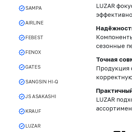
LUZAR фоку
SAMPA
эффективно
AIRLINE
Надёжность
Компоненты
FEBEST
сезонные п
FENOX
Точная сов
GATES
Продукция 
корректную
SANGSIN HI-Q
Практичный
JS ASAKASHI
LUZAR подх
ассортимен
KRAUF
LUZAR