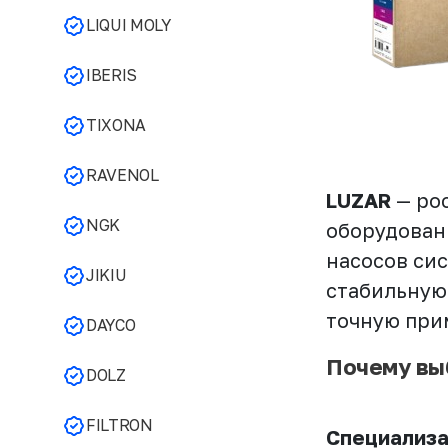
LIQUI MOLY
IBERIS
TIXONA
RAVENOL
LUZAR
— ро
NGK
оборудован
насосов си
JIKIU
стабильную 
точную при
DAYCO
Почему вы
DOLZ
FILTRON
Специализа