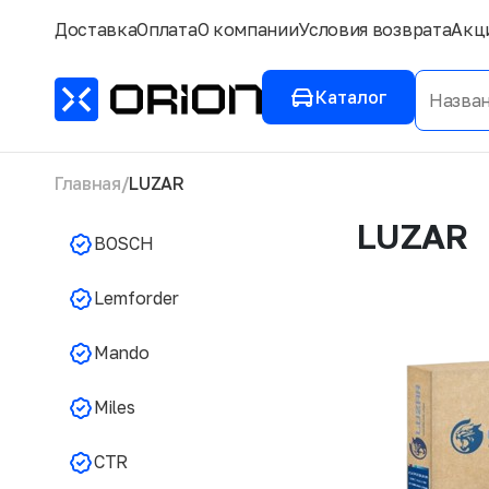
Доставка
Оплата
О компании
Условия возврата
Акц
Каталог
Главная
LUZAR
LUZAR
BOSCH
Lemforder
Mando
Miles
CTR