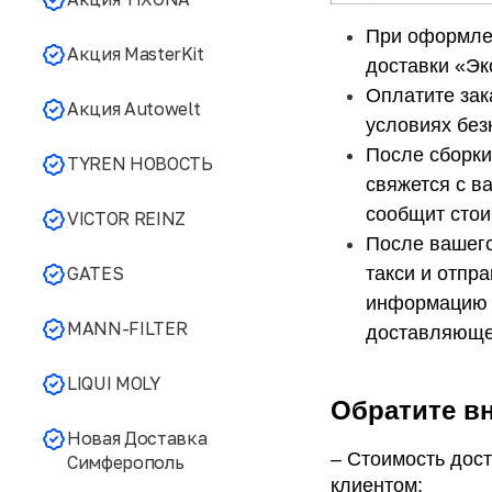
При оформлен
Акция MasterKit
доставки «Эк
Оплатите зак
Акция Autowelt
условиях без
После сборки
TYREN НОВОСТЬ
свяжется с ва
сообщит стои
VICTOR REINZ
После вашего
такси и отпра
GATES
информацию о
MANN-FILTER
доставляюще
LIQUI MOLY
Обратите в
Новая Доставка
– Стоимость дост
Симферополь
клиентом; 